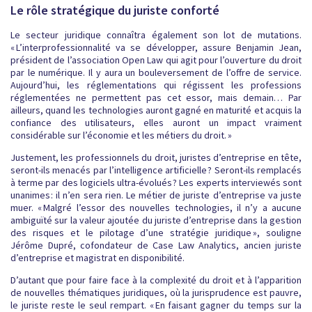
Le rôle stratégique du juriste conforté
Le secteur juridique connaîtra également son lot de mutations.
« L’interprofessionnalité va se développer, assure Benjamin Jean,
président de l’association Open Law qui agit pour l’ouverture du droit
par le numérique. Il y aura un bouleversement de l’offre de service.
Aujourd’hui, les réglementations qui régissent les professions
réglementées ne permettent pas cet essor, mais demain… Par
ailleurs, quand les technologies auront gagné en maturité et acquis la
confiance des utilisateurs, elles auront un impact vraiment
considérable sur l’économie et les métiers du droit. »
Justement, les professionnels du droit, juristes d’entreprise en tête,
seront-ils menacés par l’intelligence artificielle ? Seront-ils remplacés
à terme par des logiciels ultra-évolués ? Les experts interviewés sont
unanimes : il n’en sera rien. Le métier de juriste d’entreprise va juste
muer. « Malgré l’essor des nouvelles technologies, il n’y a aucune
ambiguïté sur la valeur ajoutée du juriste d’entreprise dans la gestion
des risques et le pilotage d’une stratégie juridique », souligne
Jérôme Dupré, cofondateur de Case Law Analytics, ancien juriste
d’entreprise et magistrat en disponibilité.
D’autant que pour faire face à la complexité du droit et à l’apparition
de nouvelles thématiques juridiques, où la jurisprudence est pauvre,
le juriste reste le seul rempart. « En faisant gagner du temps sur la