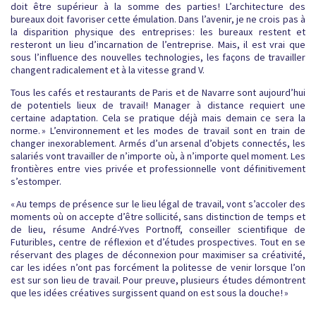
doit être supérieur à la somme des parties ! L’architecture des
bureaux doit favoriser cette émulation. Dans l’avenir, je ne crois pas à
la disparition physique des entreprises : les bureaux restent et
resteront un lieu d’incarnation de l’entreprise. Mais, il est vrai que
sous l’influence des nouvelles technologies, les façons de travailler
changent radicalement et à la vitesse grand V.
Tous les cafés et restaurants de Paris et de Navarre sont aujourd’hui
de potentiels lieux de travail ! Manager à distance requiert une
certaine adaptation. Cela se pratique déjà mais demain ce sera la
norme. » L’environnement et les modes de travail sont en train de
changer inexorablement. Armés d’un arsenal d’objets connectés, les
salariés vont travailler de n’importe où, à n’importe quel moment. Les
frontières entre vies privée et professionnelle vont définitivement
s’estomper.
« Au temps de présence sur le lieu légal de travail, vont s’accoler des
moments où on accepte d’être sollicité, sans distinction de temps et
de lieu, résume André-Yves Portnoff, conseiller scientifique de
Futuribles, centre de réflexion et d’études prospectives. Tout en se
réservant des plages de déconnexion pour maximiser sa créativité,
car les idées n’ont pas forcément la politesse de venir lorsque l’on
est sur son lieu de travail. Pour preuve, plusieurs études démontrent
que les idées créatives surgissent quand on est sous la douche ! »