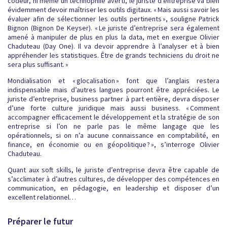
codeur, ni même un technophile averti, le juriste d’entreprise va bien
évidemment devoir maîtriser les outils digitaux. « Mais aussi savoir les
évaluer afin de sélectionner les outils pertinents », souligne Patrick
Bignon (Bignon De Keyser). « Le juriste d’entreprise sera également
amené à manipuler de plus en plus la data, met en exergue Olivier
Chaduteau (Day One). Il va devoir apprendre à l’analyser et à bien
appréhender les statistiques. Être de grands techniciens du droit ne
sera plus suffisant. »
Mondialisation et « glocalisation » font que l’anglais restera
indispensable mais d’autres langues pourront être appréciées. Le
juriste d’entreprise, business partner à part entière, devra disposer
d’une forte culture juridique mais aussi business. « Comment
accompagner efficacement le développement et la stratégie de son
entreprise si l’on ne parle pas le même langage que les
opérationnels, si on n’a aucune connaissance en comptabilité, en
finance, en économie ou en géopolitique ? », s’interroge Olivier
Chaduteau.
Quant aux soft skills, le juriste d’entreprise devra être capable de
s’acclimater à d’autres cultures, de développer des compétences en
communication, en pédagogie, en leadership et disposer d’un
excellent relationnel…
Préparer le futur