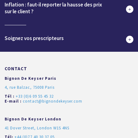
Inflation : faut-il reporter la hausse des prix
sur le client ?
Soignez vos prescripteurs
CONTACT
Bignon De Keyser Paris
4, rue Balzac, 75008 Paris
Tél :
+33 (0)6 09 55 45 32
E-mail :
contact@bignondekeyser.com
Bignon De Keyser London
41 Dover Street, London W1S 4NS
Tél:
+44 (0)77 40 30 37 05