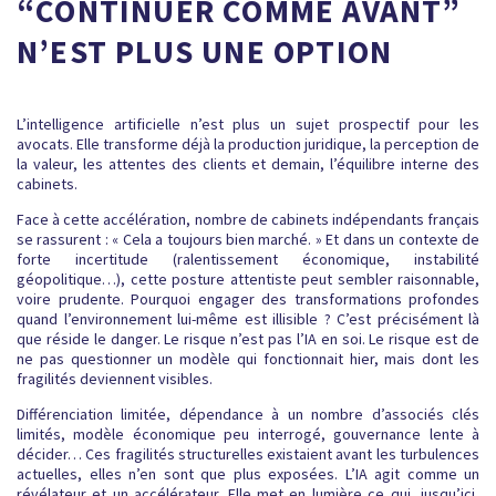
“CONTINUER COMME AVANT”
N’EST PLUS UNE OPTION
L’intelligence artificielle n’est plus un sujet prospectif pour les
avocats. Elle transforme déjà la production juridique, la perception de
la valeur, les attentes des clients et demain, l’équilibre interne des
cabinets.
Face à cette accélération, nombre de cabinets indépendants français
se rassurent : « Cela a toujours bien marché. » Et dans un contexte de
forte incertitude (ralentissement économique, instabilité
géopolitique…), cette posture attentiste peut sembler raisonnable,
voire prudente. Pourquoi engager des transformations profondes
quand l’environnement lui-même est illisible ? C’est précisément là
que réside le danger. Le risque n’est pas l’IA en soi. Le risque est de
ne pas questionner un modèle qui fonctionnait hier, mais dont les
fragilités deviennent visibles.
Différenciation limitée, dépendance à un nombre d’associés clés
limités, modèle économique peu interrogé, gouvernance lente à
décider… Ces fragilités structurelles existaient avant les turbulences
actuelles, elles n’en sont que plus exposées. L’IA agit comme un
révélateur et un accélérateur. Elle met en lumière ce qui, jusqu’ici,