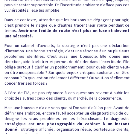
pouvait rester supportable. Et l’incertitude ambiante n’efface pas ces
vulnérabilités : elle les amplifie.
Dans ce contexte, attendre que les horizons se dégagent pour agir,
c’est prendre le risque que d’autres tracent leur route pendant ce
temps.
Avoir une feuille de route n’est plus un luxe et devient
une nécessité.
Pour un cabinet d’avocats, la stratégie n’est pas une déclaration
d’intention. Une bonne stratégie, c’est une réponse à un ou plusieurs
problèmes identifiés. C’est aussi une boussole. Elle donne une
direction, aide à arbitrer et permet de décider dans l’incertitude. Elle
oblige surtout à clarifier un positionnement : pour quels clients veut-
on être indispensable ? Sur quels enjeux critiques souhaite-t-on être
reconnu ? En quoi est-on réellement différent ? Où veut-on réellement
concentrer ses forces ?
À l’ère de l’IA, ne pas répondre à ces questions revient à subir les
choix des autres : ceux des clients, du marché, de la concurrence.
Mais une boussole n’a de sens que si l’on sait d’où l’on part. Avant de
définir une ambition, encore faut-il accepter
un diagnostic
lucide
qui
désigne les vrais problèmes en les hiérarchisant. Le diagnostic
stratégique est
une photographie du cabinet à un instant
donné
: stratégie affichée, organisation réelle, portefeuille clients,