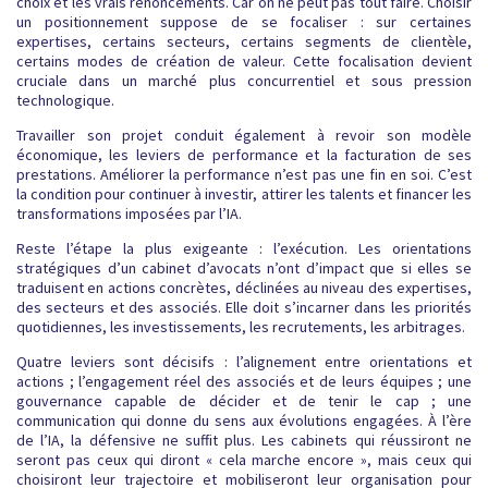
choix et les vrais renoncements. Car on ne peut pas tout faire. Choisir
un positionnement suppose de se focaliser : sur certaines
expertises, certains secteurs, certains segments de clientèle,
certains modes de création de valeur. Cette focalisation devient
cruciale dans un marché plus concurrentiel et sous pression
technologique.
Travailler son projet conduit également à revoir son modèle
économique, les leviers de performance et la facturation de ses
prestations. Améliorer la performance n’est pas une fin en soi. C’est
la condition pour continuer à investir, attirer les talents et financer les
transformations imposées par l’IA.
Reste l’étape la plus exigeante : l’exécution. Les orientations
stratégiques d’un cabinet d’avocats n’ont d’impact que si elles se
traduisent en actions concrètes, déclinées au niveau des expertises,
des secteurs et des associés. Elle doit s’incarner dans les priorités
quotidiennes, les investissements, les recrutements, les arbitrages.
Quatre leviers sont décisifs : l’alignement entre orientations et
actions ; l’engagement réel des associés et de leurs équipes ; une
gouvernance capable de décider et de tenir le cap ; une
communication qui donne du sens aux évolutions engagées. À l’ère
de l’IA, la défensive ne suffit plus. Les cabinets qui réussiront ne
seront pas ceux qui diront « cela marche encore », mais ceux qui
choisiront leur trajectoire et mobiliseront leur organisation pour