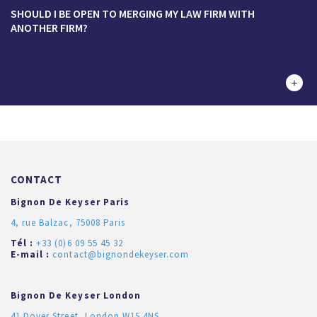
SHOULD I BE OPEN TO MERGING MY LAW FIRM WITH
ANOTHER FIRM?
CONTACT
Bignon De Keyser Paris
4, rue Balzac, 75008 Paris
Tél :
+33 (0)6 09 55 45 32
E-mail :
contact@bignondekeyser.com
Bignon De Keyser London
41 Dover Street, London W1S 4NS